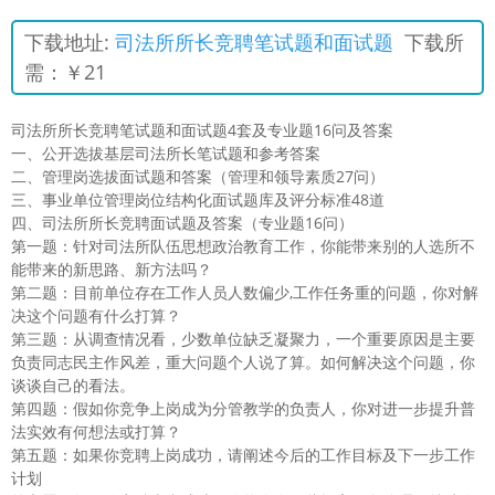
下载地址:
司法所所长竞聘笔试题和面试题
下载所
需：￥21
司法所所长竞聘笔试题和面试题4套及专业题16问及答案
一、公开选拔基层司法所长笔试题和参考答案
二、管理岗选拔面试题和答案（管理和领导素质27问）
三、事业单位管理岗位结构化面试题库及评分标准48道
四、司法所所长竞聘面试题及答案（专业题16问）
第一题：针对司法所队伍思想政治教育工作，你能带来别的人选所不
能带来的新思路、新方法吗？
第二题：目前单位存在工作人员人数偏少,工作任务重的问题，你对解
决这个问题有什么打算？
第三题：从调查情况看，少数单位缺乏凝聚力，一个重要原因是主要
负责同志民主作风差，重大问题个人说了算。如何解决这个问题，你
谈谈自己的看法。
第四题：假如你竞争上岗成为分管教学的负责人，你对进一步提升普
法实效有何想法或打算？
第五题：如果你竞聘上岗成功，请阐述今后的工作目标及下一步工作
计划