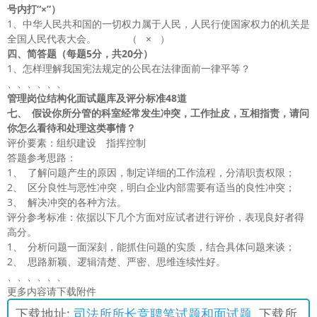
号内打“×”）
1、中华人民共和国的一切权力属于人民，人民行使国家权力的机关是
全国人民代表大会。 （ × ）
四、简答题（每题5
分，共20
分）
1、怎样理解我国宪法规定的公民在法律面前一律平等？
、、、、、、
管理岗位结构化面试题库及评分标准48道
七、
假设你所分管的科室经常发生冲突，工作扯皮，互相指责，请问
你怎么看待和处理这类事情？
评价要素：组织建设 指挥控制
答题参考思路：
1、 了解问题产生的原因，制定详细的工作流程，分清职责权限；
2、 区分良性与恶性冲突，明白企业内部需要有适当的良性冲突；
3、 解决冲突的各种方法。
评分参考标准：依据以下几个方面对应试者进行评价，表现良好者得
高分。
1、 分析问题一面深刻，能抓住问题的实质，结合具体问题来谈；
2、 思路新颖、逻辑清楚、严密、思维连续性好。
、、、、、、
更多内容请下载附件
下载地址:
司法所所长竞聘笔试题和面试题
下载所