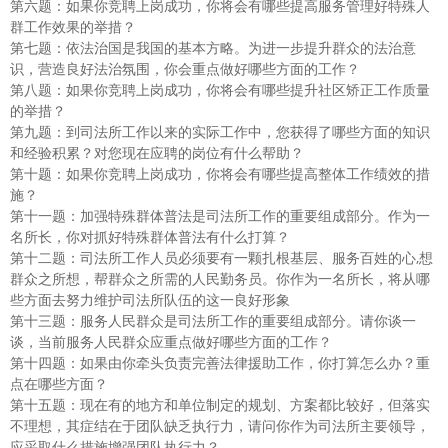
第六题：如果你竞聘上岗成功，你将会有哪些提高服务管理好特殊人
群工作效果的举措？
第七题：依法治国是我国的基本方略。为进一步提升群众的法治意
识，营造良好法治氛围，你会重点做好哪些方面的工作？
第八题：如果你竞聘上岗成功，你将会有哪些提升社区矫正工作质量
的举措？
第九题：到司法所工作以来的实际工作中，您获得了哪些方面的知识
和经验积累？对您现在应聘的岗位有什么帮助？
第十题：如果你竞聘上岗成功，你将会有哪些提高整体工作绩效的措
施？
第十一题：加强特殊群体普法是司法所工作的重要组成部分。作为一
名所长，你对抓好特殊群体普法有什么打算？
第十二题：司法所工作人员必须要有一颗扎根基层、服务百姓的心,想
群众之所想，帮群众之所需的人民勤务员。你作为一名所长，将从哪
些方面去努力维护司法所队伍的这一良好形象
第十三题：服务人民群众是司法所工作的重要组成部分。请你谈一
谈，当前服务人民群众应重点做好哪些方面的工作？
第十四题：如果由你牵头负责完善法律援助工作，你打算怎么办？重
点在哪些方面？
第十五题：现在有的地方和单位制定的规划、方案都比较好，但落实
不理想，其症结在于团队缺乏执行力，请问你作为司法所主要领导，
应采取什么措施增强团队执行力？