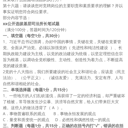
第十六题：请谈谈您对竞聘岗位的主要职责和素质要求的理解？并以
事实证明您符合岗位要求。
部分内容节选：
xx
公开选拔基层司法所长笔试题
（满分100分，答题时间为120分钟）
一、填空题（每空1
分，共30
分）
1、习近平总书记强调，办好中国的事情，关键在党，关键在党要管
党、全面从严治党。必须以加强党的（ 先进性和纯洁性建设 ）、长
期执政能力建设为主线，以党的政治建设为统领，以坚定理想信念宗
旨为根基，以调动全党积极性、主动性、创造性为着力点，不断提高
党的建设质量。
2党的十八大指出，我们所要建设的社会主义和谐社会，应该是（民主
法治）、（公平正义）、（诚信友爱）、充满活力、安定有序、人与
自然和谐相处的社会。
二、单项选择题（每题1
分，共15
分）
1、一些地方的人们乱砍滥伐，虽获得了一定的经济利益，却严重破坏
了植被，常导致发生沙尘暴、洪涝等自然灾害，给人们带来巨大灾
难。这些人的做法违背了（ A ）。
A．事物普遍联系的观点 B．事物永恒发展的观点
C．量变和质变统一的观点 D．必然性和偶然性统一的观点
三、判断题（每题1
分，共15
分，正确的在括号内打“√”，错误的在括