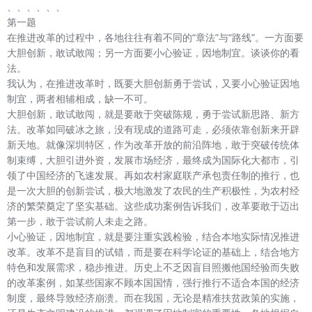
、、、、、、
第一题
在推进改革的过程中，各地往往有着不同的“章法”与“路线”。一方面要
大胆创新，敢试敢闯；另一方面要小心验证，因地制宜。谈谈你的看
法。
我认为，在推进改革时，既要大胆创新勇于尝试，又要小心验证因地
制宜，两者相辅相成，缺一不可。
大胆创新，敢试敢闯，就是要敢于突破陈规，勇于尝试新思路、新方
法。改革如同破冰之旅，没有现成的道路可走，必须依靠创新来开辟
新天地。就像深圳特区，作为改革开放的前沿阵地，敢于突破传统体
制束缚，大胆引进外资，发展市场经济，最终成为国际化大都市，引
领了中国经济的飞速发展。再如农村家庭联产承包责任制的推行，也
是一次大胆的创新尝试，极大地激发了农民的生产积极性，为农村经
济的繁荣奠定了坚实基础。这些成功案例告诉我们，改革要敢于迈出
第一步，敢于尝试前人未走之路。
小心验证，因地制宜，就是要注重实践检验，结合本地实际情况推进
改革。改革不是盲目的试错，而是要在科学论证的基础上，结合地方
特色和发展需求，稳步推进。历史上不乏因盲目照搬他国经验而失败
的改革案例，如某些国家不顾本国国情，强行推行不适合本国的经济
制度，最终导致经济崩溃。而在我国，无论是精准扶贫政策的实施，