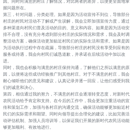
因。同时向满意的村庄了解情况，对比两者的差异，以便更全面地掌
握问题所在。
第三，针对问题，分类处理。如果是因为活动宣传不到位，导致部分
村庄的村民对活动不了解或产生误解，我会立即加强宣传力度，通过
多种渠道向村民们普及活动的目的、意义和内容。如果是因为活动安
排不合理，没有充分考虑到部分村庄的实际情况和需求，我会及时调
整活动方案，确保活动更加贴近村民们的实际生活和需求。如果是因
为活动执行过程中存在疏漏，导致部分村庄的村民没有享受到应有的
服务或待遇，我会向村民们诚恳道歉，并承诺在后续活动中加以改
进。
同时，我也会积极与满意的村庄保持沟通，了解他们之所以满意的原
因，以便将这些成功经验推广到其他村庄。对于不满意的村庄，我会
耐心倾听他们的意见和建议，认真记录并逐一回应，让他们感受到我
们的诚意和决心。
第四，相信通过我的努力，不满意的村庄会逐渐转变态度，对新时代
农民活动给予肯定和支持。在今后的工作中，我会更加注重活动的宣
传和策划工作，加强与各村庄的沟通交流，确保活动能够更加贴近村
民们的实际需求和期望。同时向领导提出合理化的建议，比如完善活
动评估机制、加强人员培训等，以保证我们开展的新时代农民活动能
够更加顺利、有效地进行。