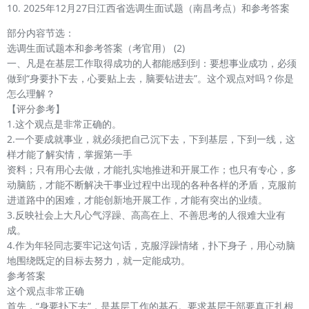
10. 2025年12月27日江西省选调生面试题（南昌考点）和参考答案
部分内容节选：
选调生面试题本和参考答案（考官用） (2)
一、凡是在基层工作取得成功的人都能感到到：要想事业成功，必须
做到“身要扑下去，心要贴上去，脑要钻进去”。这个观点对吗？你是
怎么理解？
【评分参考】
1.这个观点是非常正确的。
2.一个要成就事业，就必须把自己沉下去，下到基层，下到一线，这
样才能了解实情，掌握第一手
资料；只有用心去做，才能扎实地推进和开展工作；也只有专心，多
动脑筋，才能不断解决干事业过程中出现的各种各样的矛盾，克服前
进道路中的困难，才能创新地开展工作，才能有突出的业绩。
3.反映社会上大凡心气浮躁、高高在上、不善思考的人很难大业有
成。
4.作为年轻同志要牢记这句话，克服浮躁情绪，扑下身子，用心动脑
地围绕既定的目标去努力，就一定能成功。
参考答案
这个观点非常正确
首先，“身要扑下去”，是基层工作的基石。要求基层干部要真正扎根