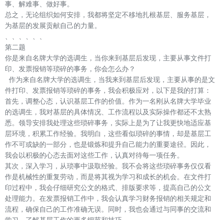
事、解难事、做好事。
总之，无论组织如何安排，我都将坚定不移地扎根基层、服务基层，
为基层的发展贡献自己的力量。
、、、、、、
第二题
你是来自名牌大学的选调生，当你来到基层后发现，主要从事文件打
印、发票报销等琐碎的事务，你会怎么办？
作为来自名牌大学的选调生，当我来到基层后发现，主要从事的是文
件打印、发票报销等琐碎的事务，我会积极应对，以下是我的打算：
首先，调整心态，认识基层工作的价值。作为一名刚从名牌大学毕业
的选调生，我对基层的具体情况、工作流程以及实际操作都还不太熟
悉。领导安排我处理这些琐碎事务，实际上是为了让我更快地适应基
层环境，积累工作经验。我明白，这些看似琐碎的事情，却是基层工
作不可或缺的一部分，也是锻炼和提升自己能力的重要途径。因此，
我会以积极的心态去面对这些工作，认真对待每一项任务。
其次，深入学习，从琐事中汲取经验。我不会将这些琐碎事务仅仅看
作是机械性的重复劳动，而是将其视为学习和成长的机会。在文件打
印过程中，我会仔细研究公文的格式、排版要求等，提高自己的公文
处理能力。在发票报销工作中，我会认真学习财务报销的相关规定和
流程，确保自己的工作准确无误。同时，我也会通过与同事的交流和
学习，了解基层工作的更多细节和技巧。