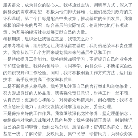
服务群众，成为群众的贴心人。我将通过走访、调研等方式，深入了
解群众的需求和期望，积极为他们排忧解难，让他们感受到政府的关
怀和温暖。第二个目标是配合中央政策，推动基层的全面发展。我将
积极响应中央的号召，结合基层的实际情况，创造性地执行各项政
策，为基层的经济社会发展贡献自己的力量。
考核期满，组织还让我留在基层，我该怎么办？
如果考核期满，组织决定让我继续留在基层，我将倍感荣幸和责任重
大。我将从以下几个方面来规划我未来的基层生活和工作：
一是持续提升工作能力。我将继续加强学习，不断提升自己的业务水
平和综合素质。我将向领导学、向同事学、向群众学，不断拓宽自己
的知识视野和工作经验。同时，我将积极创新工作方式方法，运用新
技术、新手段来提高工作效率和质量。
二是不断完善人格品质。我将更加注重自己的言行举止和道德修养，
努力形成良好的人格品质。我将强化责任意识，对待工作一丝不苟、
认真负责；更加细心和耐心，对待群众热情周到、耐心细致；我将增
强应急应变能力，面对突发情况能够迅速反应、妥善处理。
三是保持良好的工作作风。我将继续深化党性修养，坚定理想信念，
始终保持对党的忠诚和对人民的热爱；我将保持清正廉洁，时刻铭记
自己的身份和职责，做到公私分明、廉洁自律；密切联系群众，深入
基层一线，了解民情、反映民意、集中民智、珍惜民力，为群众办实