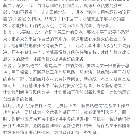
基层，深入一线，与群众同吃同住同劳动。就像那些优秀的驻村干
部，他们不畏艰辛，走进田间地头，走进农户家中，用实际行动诠释
着“身扑基层”的精神。只有身子扑下去了，才能真正了解群众的需
求，才能找到工作的切入点，才能为群众办实事、办好事。
其次，“心要贴上去”，这是基层工作的灵魂。要求基层干部要心系群
众，把群众的事当作自己的事来办。就像那些心系群众的社区工作
者，他们时刻把群众的冷暖放在心上，无论大事小事都尽心尽力去解
决。只有心贴上去了，才能赢得群众的信任和支持，才能与群众建立
起深厚的感情，才能为群众提供更好的服务。
再者，“脑要钻进去”，这是基层工作的关键。要求基层干部要善于思
考，勇于探索，不断寻找工作的新思路、新方法。就像那些勇于创新
的乡村干部，他们面对农村发展的新问题、新挑战，不是回避而是迎
难而上，用智慧和汗水书写着乡村振兴的新篇章。只有脑钻进去了，
才能找到解决问题的办法，才能推动工作的创新和发展，才能为群众
创造更多的福祉。
因此，我认为“身要扑下去，心要贴上去，脑要钻进去”是基层工作成
功的秘诀。要想成为一名优秀的基层干部，就必须做到这三点。同
时，政府也应该为基层干部提供更多的培训和学习机会，帮助他们提
升能力和素质。党内监督和群众监督也要相结合，确保基层干部能够
始终保持清正廉洁的作风，为群众谋利益、办实事。