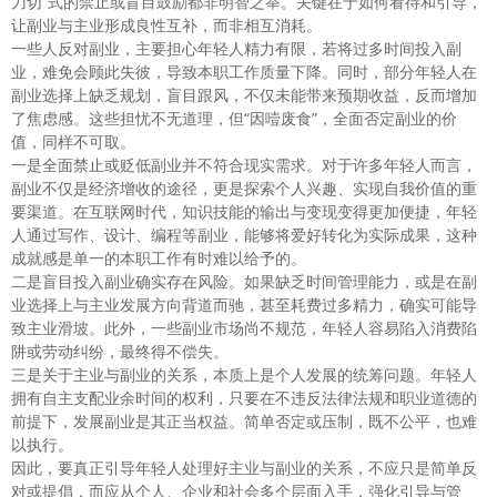
刀切”式的禁止或盲目鼓励都非明智之举。关键在于如何看待和引导，
让副业与主业形成良性互补，而非相互消耗。
一些人反对副业，主要担心年轻人精力有限，若将过多时间投入副
业，难免会顾此失彼，导致本职工作质量下降。同时，部分年轻人在
副业选择上缺乏规划，盲目跟风，不仅未能带来预期收益，反而增加
了焦虑感。这些担忧不无道理，但“因噎废食”，全面否定副业的价
值，同样不可取。
一是全面禁止或贬低副业并不符合现实需求。对于许多年轻人而言，
副业不仅是经济增收的途径，更是探索个人兴趣、实现自我价值的重
要渠道。在互联网时代，知识技能的输出与变现变得更加便捷，年轻
人通过写作、设计、编程等副业，能够将爱好转化为实际成果，这种
成就感是单一的本职工作有时难以给予的。
二是盲目投入副业确实存在风险。如果缺乏时间管理能力，或是在副
业选择上与主业发展方向背道而驰，甚至耗费过多精力，确实可能导
致主业滑坡。此外，一些副业市场尚不规范，年轻人容易陷入消费陷
阱或劳动纠纷，最终得不偿失。
三是关于主业与副业的关系，本质上是个人发展的统筹问题。年轻人
拥有自主支配业余时间的权利，只要在不违反法律法规和职业道德的
前提下，发展副业是其正当权益。简单否定或压制，既不公平，也难
以执行。
因此，要真正引导年轻人处理好主业与副业的关系，不应只是简单反
对或提倡，而应从个人、企业和社会多个层面入手，强化引导与管