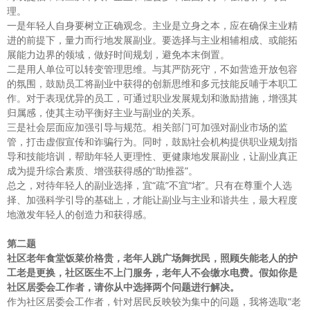
理。
一是年轻人自身要树立正确观念。主业是立身之本，应在确保主业精
进的前提下，量力而行地发展副业。要选择与主业相辅相成、或能拓
展能力边界的领域，做好时间规划，避免本末倒置。
二是用人单位可以转变管理思维。与其严防死守，不如营造开放包容
的氛围，鼓励员工将副业中获得的创新思维和多元技能反哺于本职工
作。对于表现优异的员工，可通过职业发展规划和激励措施，增强其
归属感，使其主动平衡好主业与副业的关系。
三是社会层面应加强引导与规范。相关部门可加强对副业市场的监
管，打击虚假宣传和诈骗行为。同时，鼓励社会机构提供职业规划指
导和技能培训，帮助年轻人更理性、更健康地发展副业，让副业真正
成为提升综合素质、增强获得感的“助推器”。
总之，对待年轻人的副业选择，宜“疏”不宜“堵”。只有在尊重个人选
择、加强科学引导的基础上，才能让副业与主业和谐共生，最大程度
地激发年轻人的创造力和获得感。
第二题
社区老年食堂饭菜价格贵，老年人跳广场舞扰民，照顾失能老人的护
工老是更换，社区医生不上门服务，老年人不会缴水电费。假如你是
社区居委会工作者，请你从中选择两个问题进行解决。
作为社区居委会工作者，针对居民反映较为集中的问题，我将选取“老