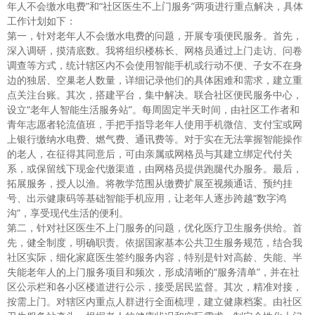
年人不会缴水电费”和“社区医生不上门服务”两项进行重点解决，具体
工作计划如下：
第一，针对老年人不会缴水电费的问题，开展专项便民服务。首先，
深入调研，摸清底数。我将组织楼栋长、网格员通过上门走访、问卷
调查等方式，统计辖区内不会使用智能手机或行动不便、子女不在身
边的独居、空巢老人数量，详细记录他们的具体困难和需求，建立重
点关注台账。其次，搭建平台，集中解决。联合社区便民服务中心，
设立“老年人智能生活服务站”。每周固定半天时间，由社区工作者和
青年志愿者轮流值班，手把手指导老年人使用手机微信、支付宝或网
上银行缴纳水电费、燃气费、通讯费等。对于实在无法掌握智能操作
的老人，在征得其同意后，可由亲属或网格员与其建立绑定代付关
系，或保留线下现金代缴渠道，由网格员提供跑腿代办服务。最后，
拓展服务，授人以渔。将教学范围从缴费扩展至视频通话、预约挂
号、出示健康码等基础智能手机应用，让老年人逐步跨越“数字鸿
沟”，享受现代生活的便利。
第二，针对社区医生不上门服务的问题，优化医疗卫生服务供给。首
先，健全制度，明确职责。依据国家基本公共卫生服务规范，结合我
社区实际，细化家庭医生签约服务内容，特别是针对高龄、失能、半
失能老年人的上门服务项目和频次，形成清晰的“服务清单”，并在社
区公示栏和各小区楼道进行公示，接受居民监督。其次，精准对接，
按需上门。对辖区内重点人群进行全面梳理，建立健康档案。由社区