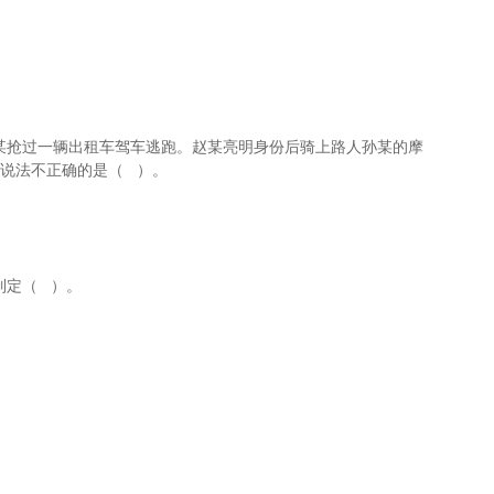
刘某抢过一辆出租车驾车逃跑。赵某亮明身份后骑上路人孙某的摩
说法不正确的是（ ）。
制定（ ）。