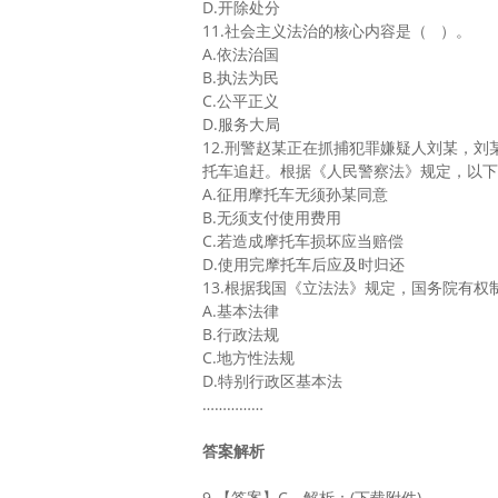
D.开除处分
11.社会主义法治的核心内容是（ ）。
A.依法治国
B.执法为民
C.公平正义
D.服务大局
12.刑警赵某正在抓捕犯罪嫌疑人刘某，
托车追赶。根据《人民警察法》规定，以下
A.征用摩托车无须孙某同意
B.无须支付使用费用
C.若造成摩托车损坏应当赔偿
D.使用完摩托车后应及时归还
13.根据我国《立法法》规定，国务院有权
A.基本法律
B.行政法规
C.地方性法规
D.特别行政区基本法
……………
答案解析
9.【答案】C。解析：(下载附件)