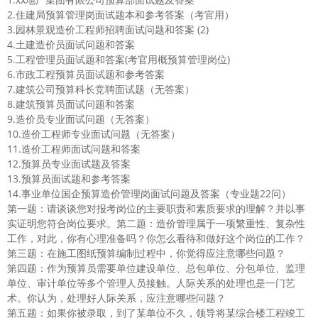
2.住建局预算管理岗面试题本和参考答案（考官用）
3.园林景观造价工程师招聘面试问题和答案 (2)
4.土建造价员面试问题和答案
5.工程管理员面试题和答案(考官用概预算管理岗位)
6.市政工程预算员面试题和参考答案
7.建筑公司预算科长竞聘面试题（无答案）
8.建筑预算员面试问题和答案
9.造价员专业面试问题（无答案）
10.造价工程师专业面试问题（无答案）
11.造价工程师面试问题和答案
12.预算员专业面试题及答案
13.预算员面试题和参考答案
14.事业单位国企预算造价管理岗面试问题及答案（专业题22问）
第一题：请谈谈您对报考岗位的主要职责和素质要求的理解？并以事
实证明您符合岗位要求。第二题：造价管理属于一项繁重性、复杂性
工作，对此，你有心理准备吗？你怎么看待和做好这个岗位的工作？
第三题：在施工图纸预算编制过程中，你觉得应注意哪些问题？
第四题：作为预算员需要单位建设单位、总包单位、分包单位、监理
单位、审计单位等多个管理人员接触。人际关系的处理也是一门艺
术。你认为，处理好人际关系，应注意哪些问题？
第五题：如果你被录取，到了某单位不久，领导将某综合楼工程竣工