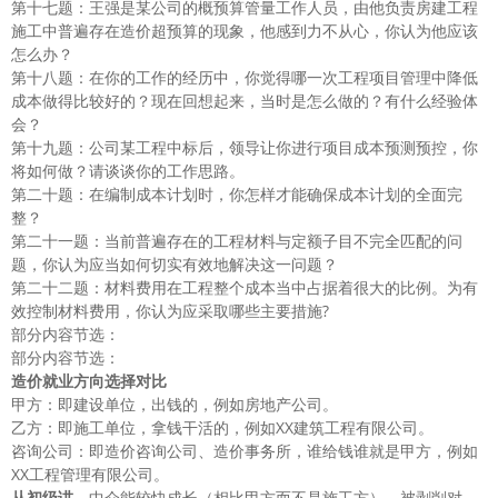
第十七题：王强是某公司的概预算管量工作人员，由他负责房建工程
施工中普遍存在造价超预算的现象，他感到力不从心，你认为他应该
怎么办？
第十八题：在你的工作的经历中，你觉得哪一次工程项目管理中降低
成本做得比较好的？现在回想起来，当时是怎么做的？有什么经验体
会？
第十九题：公司某工程中标后，领导让你进行项目成本预测预控，你
将如何做？请谈谈你的工作思路。
第二十题：在编制成本计划时，你怎样才能确保成本计划的全面完
整？
第二十一题：当前普遍存在的工程材料与定额子目不完全匹配的问
题，你认为应当如何切实有效地解决这一问题？
第二十二题：材料费用在工程整个成本当中占据着很大的比例。为有
效控制材料费用，你认为应采取哪些主要措施?
部分内容节选：
部分内容节选：
造价就业方向选择对比
甲方：即建设单位，出钱的，例如房地产公司。
乙方：即施工单位，拿钱干活的，例如XX建筑工程有限公司。
咨询公司：即造价咨询公司、造价事务所，谁给钱谁就是甲方，例如
XX工程管理有限公司。
从初级讲
，中介能较快成长（相比甲方而不是施工方），被剥削对